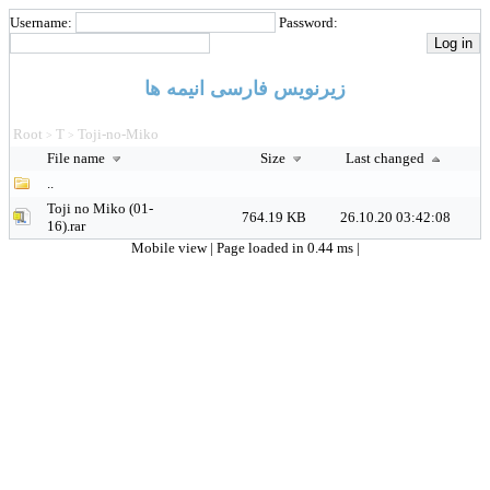
Username:
Password:
زیرنویس فارسی انیمه ها
Root
T
Toji-no-Miko
>
>
File name
Size
Last changed
..
Toji no Miko (01-
764.19 KB
26.10.20 03:42:08
16).rar
Mobile view
| Page loaded in 0.44 ms |